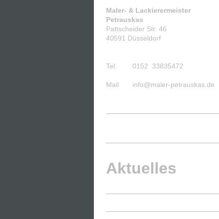
Maler- & Lackierermeister
Petrauskas
Pattscheider Str. 46
40591 Düsseldorf
Tel: 0152 33835472
Mail info@maler-petrauskas.de
Aktuelles