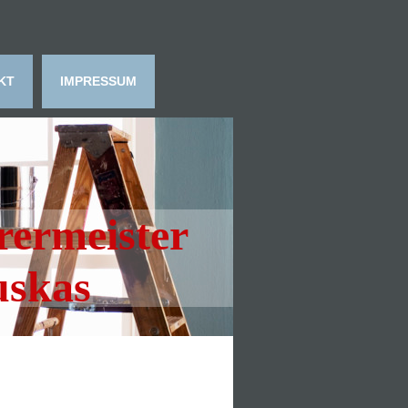
KT
IMPRESSUM
rermeister
skas